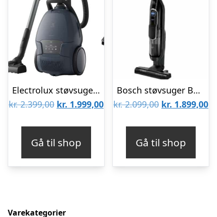
Electrolux støvsuger EB81ULDB
Bosch støvsuger BBH85B2
Den
Den
Den
D
kr.
2.399,00
kr.
1.999,00
kr.
2.099,00
kr.
1.899,00
oprindelige
aktuelle
oprindelige
ak
pris
pris
pris
pr
Gå til shop
Gå til shop
var:
er:
var:
er
kr. 2.399,00.
kr. 1.999,00.
kr. 2.099,00.
kr
Varekategorier