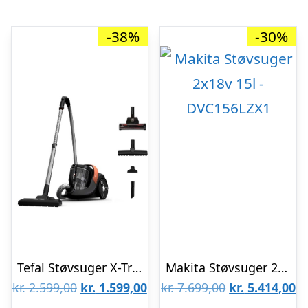
-38%
-30%
Tefal Støvsuger X-Trem Cyclonic Max Deep Clean
Makita Støvsuger 2x18v 15l – DVC156LZX1
Den
Den
Den
D
kr.
2.599,00
kr.
1.599,00
kr.
7.699,00
kr.
5.414,00
oprindelige
aktuelle
oprindelige
ak