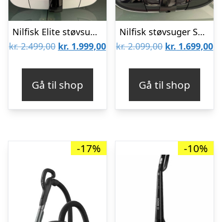
Nilfisk Elite støvsuger WCL14P08A1B
Nilfisk støvsuger Select BLCL13P058A1
Den
Den
Den
D
kr.
2.499,00
kr.
1.999,00
kr.
2.099,00
kr.
1.699,00
oprindelige
aktuelle
oprindelige
ak
pris
pris
pris
pr
Gå til shop
Gå til shop
var:
er:
var:
er
kr. 2.499,00.
kr. 1.999,00.
kr. 2.099,00.
kr
-17%
-10%