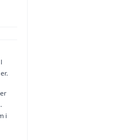
l
er.
der
.
m i