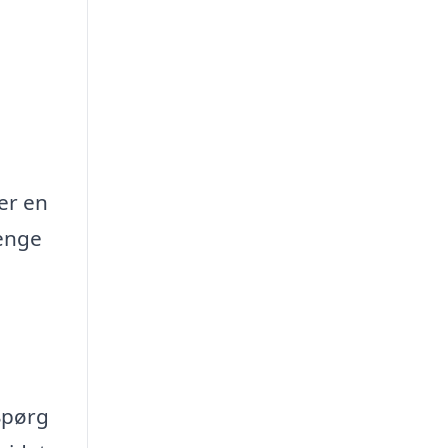
ger en
penge
Spørg