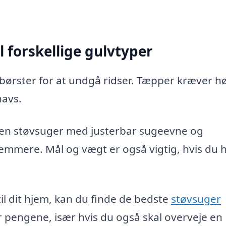
l forskellige gulvtyper
ørster for at undgå ridser. Tæpper kræver h
navs.
 en støvsuger med justerbar sugeevne og
emmere. Mål og vægt er også vigtig, hvis du 
til dit hjem, kan du finde de bedste
støvsuger
or pengene, især hvis du også skal overveje en