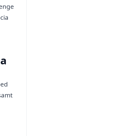
penge
cia
ia
hed
 samt