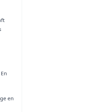
ft
s
 En
lge en